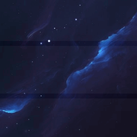
荣誉
版登录入口-开云（中国）官方在线 企业荣誉