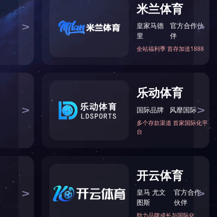
开云网页版登录入口 > 公司业绩 > 企业荣誉