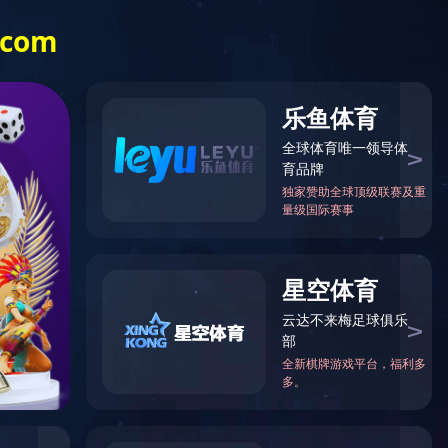
版登录入口-开云（中国）官方在线