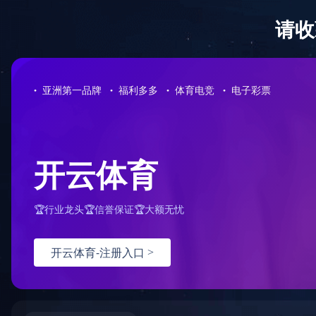
开云网页版登录入口
网站开云网页版登录入口
公司
此页面上的内容需要较新版本的