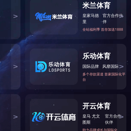
开云网页版登录入口 > 公司业绩 > 三分公司
主要项目有：
技术职业学院珠海校区四期学生公寓
鼎电子科技有限公司厂房工程
制衣有限公司厂房工程
工程
综合楼土建工程
能生产综合楼
工程
宿舍工程
厂房工程
子厂房工程