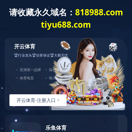
开云网页版登录入口
网站开云网页版登录入口
公司介绍
公司业绩
此页面上的内容需要较新版本的 Adobe Flash Player。