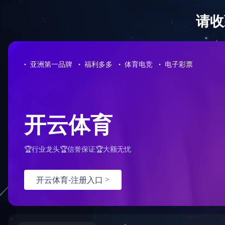
开云网页版登录入口
网站开云网页版登录入口
公司
此页面上的内容需要较新版本的