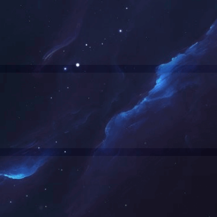
凤凰海域精装修
：
国际会议中心