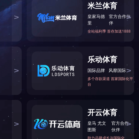
开云网页版登录入口 > 公司业绩 > 装修
下一页：
广州接官亭酒店精装修