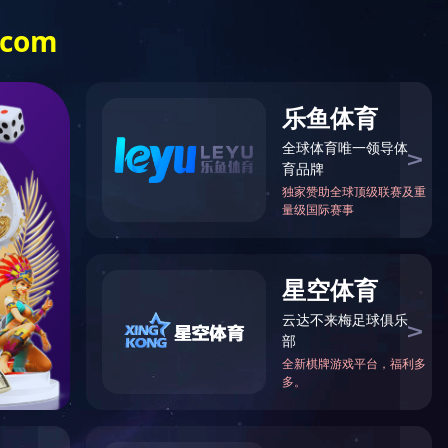
版登录入口-开云（中国）官方在线